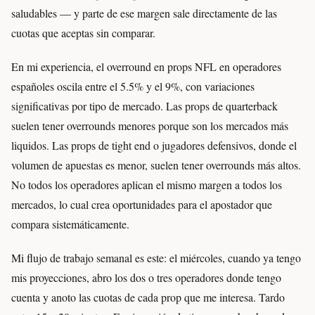
saludables — y parte de ese margen sale directamente de las
cuotas que aceptas sin comparar.
En mi experiencia, el overround en props NFL en operadores
españoles oscila entre el 5.5% y el 9%, con variaciones
significativas por tipo de mercado. Las props de quarterback
suelen tener overrounds menores porque son los mercados más
liquidos. Las props de tight end o jugadores defensivos, donde el
volumen de apuestas es menor, suelen tener overrounds más altos.
No todos los operadores aplican el mismo margen a todos los
mercados, lo cual crea oportunidades para el apostador que
compara sistemáticamente.
Mi flujo de trabajo semanal es este: el miércoles, cuando ya tengo
mis proyecciones, abro los dos o tres operadores donde tengo
cuenta y anoto las cuotas de cada prop que me interesa. Tardo