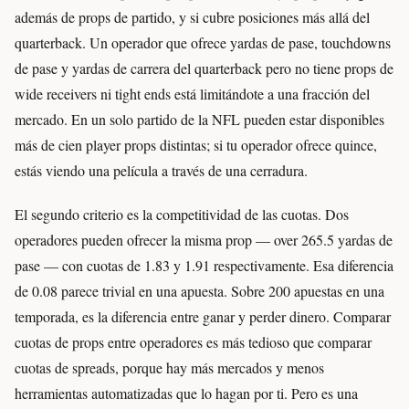
además de props de partido, y si cubre posiciones más allá del
quarterback. Un operador que ofrece yardas de pase, touchdowns
de pase y yardas de carrera del quarterback pero no tiene props de
wide receivers ni tight ends está limitándote a una fracción del
mercado. En un solo partido de la NFL pueden estar disponibles
más de cien player props distintas; si tu operador ofrece quince,
estás viendo una película a través de una cerradura.
El segundo criterio es la competitividad de las cuotas. Dos
operadores pueden ofrecer la misma prop — over 265.5 yardas de
pase — con cuotas de 1.83 y 1.91 respectivamente. Esa diferencia
de 0.08 parece trivial en una apuesta. Sobre 200 apuestas en una
temporada, es la diferencia entre ganar y perder dinero. Comparar
cuotas de props entre operadores es más tedioso que comparar
cuotas de spreads, porque hay más mercados y menos
herramientas automatizadas que lo hagan por ti. Pero es una