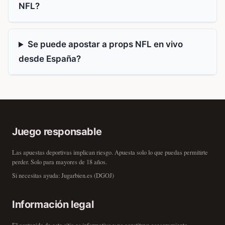
NFL?
Se puede apostar a props NFL en vivo
desde España?
Juego responsable
Las apuestas deportivas implican riesgo. Apuesta solo lo que puedas permitirte
perder. Solo para mayores de 18 años.
Si necesitas ayuda:
Jugarbien.es
(DGOJ)
Información legal