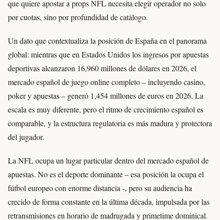
que quiere apostar a props NFL necesita elegir operador no solo
por cuotas, sino por profundidad de catálogo.
Un dato que contextualiza la posición de España en el panorama
global: mientras que en Estados Unidos los ingresos por apuestas
deportivas alcanzaron 16,960 millones de dólares en 2026, el
mercado español de juego online completo – incluyendo casino,
poker y apuestas – generó 1,454 millones de euros en 2026. La
escala es muy diferente, pero el ritmo de crecimiento español es
comparable, y la estructura regulatoria es más madura y protectora
del jugador.
La NFL ocupa un lugar particular dentro del mercado español de
apuestas. No es el deporte dominante – esa posición la ocupa el
fútbol europeo con enorme distancia -, pero su audiencia ha
crecido de forma constante en la última década, impulsada por las
retransmisiones en horario de madrugada y primetime dominical.