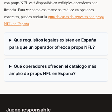
con props NFL está disponible en múltiples operadores con
licencia. Para ver cómo ese marco se traduce en opciones
concretas, puedes revisar la
guía de casas de apuestas con props
NFL en España
.
Qué requisitos legales existen en España
para que un operador ofrezca props NFL?
Qué operadores ofrecen el catálogo más
amplio de props NFL en España?
Juego responsable