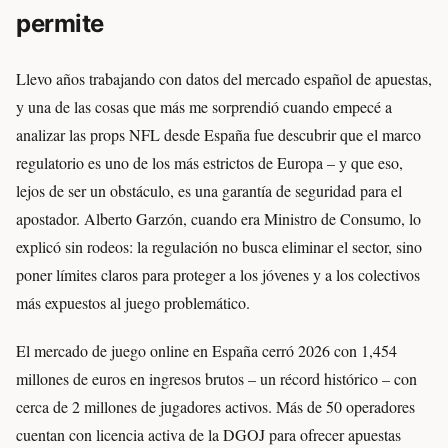
permite
Llevo años trabajando con datos del mercado español de apuestas,
y una de las cosas que más me sorprendió cuando empecé a
analizar las props NFL desde España fue descubrir que el marco
regulatorio es uno de los más estrictos de Europa – y que eso,
lejos de ser un obstáculo, es una garantía de seguridad para el
apostador. Alberto Garzón, cuando era Ministro de Consumo, lo
explicó sin rodeos: la regulación no busca eliminar el sector, sino
poner límites claros para proteger a los jóvenes y a los colectivos
más expuestos al juego problemático.
El mercado de juego online en España cerró 2026 con 1,454
millones de euros en ingresos brutos – un récord histórico – con
cerca de 2 millones de jugadores activos. Más de 50 operadores
cuentan con licencia activa de la DGOJ para ofrecer apuestas