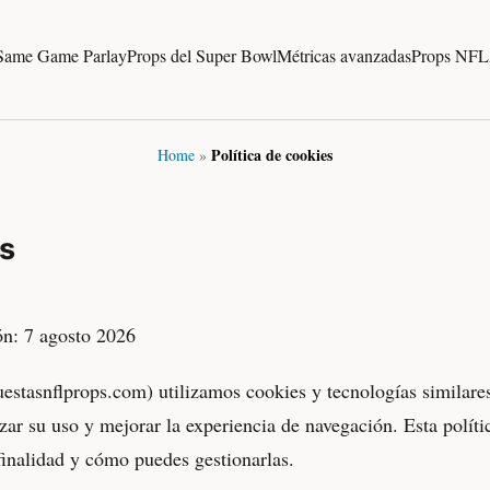
Same Game Parlay
Props del Super Bowl
Métricas avanzadas
Props NFL
Política de cookies
Home
»
es
ón: 7 agosto 2026
stasnflprops.com) utilizamos cookies y tecnologías similares
zar su uso y mejorar la experiencia de navegación. Esta políti
finalidad y cómo puedes gestionarlas.