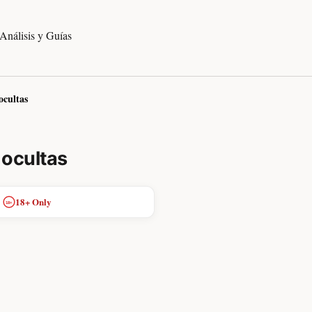
Análisis y Guías
ocultas
 ocultas
18+ Only
18+