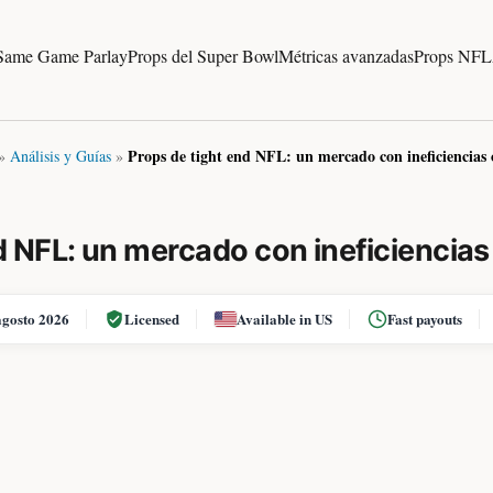
Same Game Parlay
Props del Super Bowl
Métricas avanzadas
Props NFL
Props de tight end NFL: un mercado con ineficiencias 
»
Análisis y Guías
»
d NFL: un mercado con ineficiencias
agosto 2026
Licensed
Available in US
Fast payouts