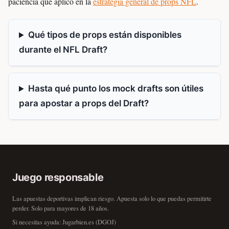
paciencia que aplico en la
estrategia general de props NFL
.
Qué tipos de props están disponibles
durante el NFL Draft?
Hasta qué punto los mock drafts son útiles
para apostar a props del Draft?
Juego responsable
Las apuestas deportivas implican riesgo. Apuesta solo lo que puedas permitirte
perder. Solo para mayores de 18 años.
Si necesitas ayuda:
Jugarbien.es
(DGOJ)