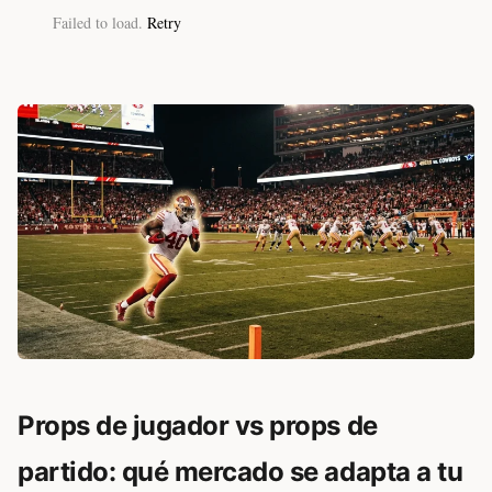
Failed to load.
Retry
Props de jugador vs props de
partido: qué mercado se adapta a tu