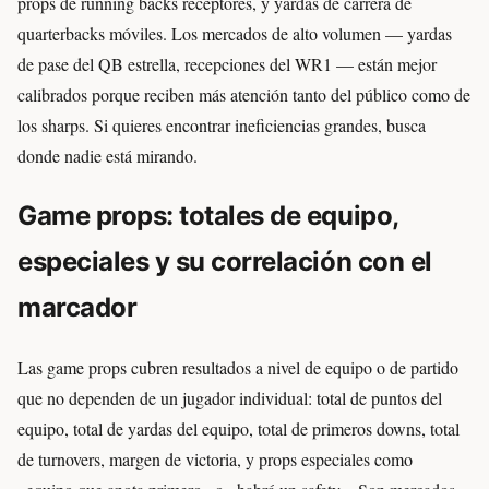
props de running backs receptores, y yardas de carrera de
quarterbacks móviles. Los mercados de alto volumen — yardas
de pase del QB estrella, recepciones del WR1 — están mejor
calibrados porque reciben más atención tanto del público como de
los sharps. Si quieres encontrar ineficiencias grandes, busca
donde nadie está mirando.
Game props: totales de equipo,
especiales y su correlación con el
marcador
Las game props cubren resultados a nivel de equipo o de partido
que no dependen de un jugador individual: total de puntos del
equipo, total de yardas del equipo, total de primeros downs, total
de turnovers, margen de victoria, y props especiales como