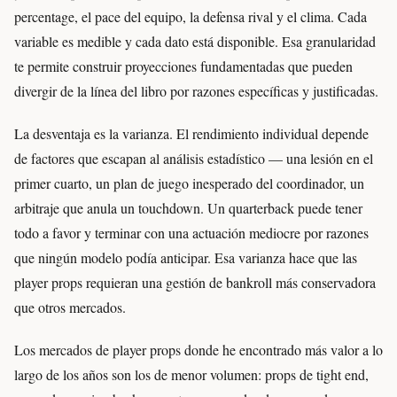
percentage, el pace del equipo, la defensa rival y el clima. Cada
variable es medible y cada dato está disponible. Esa granularidad
te permite construir proyecciones fundamentadas que pueden
divergir de la línea del libro por razones específicas y justificadas.
La desventaja es la varianza. El rendimiento individual depende
de factores que escapan al análisis estadístico — una lesión en el
primer cuarto, un plan de juego inesperado del coordinador, un
arbitraje que anula un touchdown. Un quarterback puede tener
todo a favor y terminar con una actuación mediocre por razones
que ningún modelo podía anticipar. Esa varianza hace que las
player props requieran una gestión de bankroll más conservadora
que otros mercados.
Los mercados de player props donde he encontrado más valor a lo
largo de los años son los de menor volumen: props de tight end,