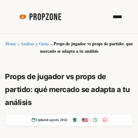
Props de jugador vs props de partido: qué
Home
»
Análisis y Guías
»
mercado se adapta a tu análisis
Props de jugador vs props de
partido: qué mercado se adapta a tu
análisis
Updated agosto 2026
18+