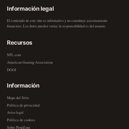
Información legal
El contenido de este sitio es informativo y no constituye asesoramiento
financiero. Los datos pueden variar; la responsabilidad es del usuario.
Recursos
NFL.com
American Gaming Association
DGOJ
Información
Mapa del Sitio
Política de privacidad
Aviso legal
Política de cookies
Sobre PropZone