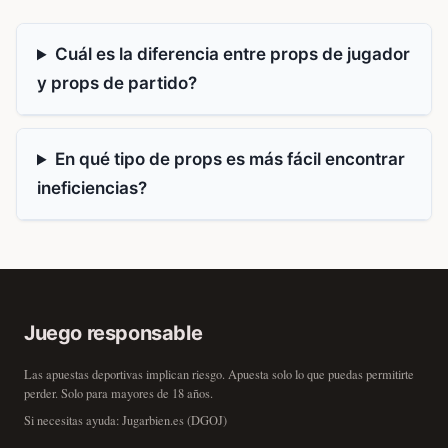
Cuál es la diferencia entre props de jugador
y props de partido?
En qué tipo de props es más fácil encontrar
ineficiencias?
Juego responsable
Las apuestas deportivas implican riesgo. Apuesta solo lo que puedas permitirte
perder. Solo para mayores de 18 años.
Si necesitas ayuda:
Jugarbien.es
(DGOJ)